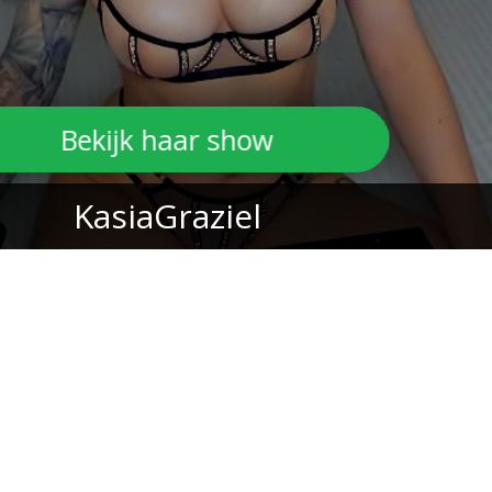
Bekijk haar show
KasiaGraziel